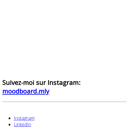
Suivez-moi sur Instagram:
moodboard.mly
Instagram
LinkedIn