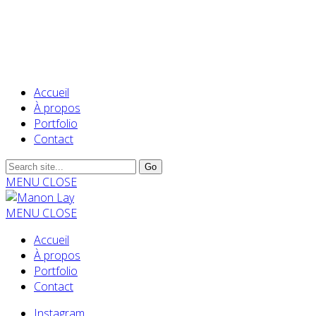
Accueil
À propos
Portfolio
Contact
MENU
CLOSE
MENU
CLOSE
Accueil
À propos
Portfolio
Contact
Instagram