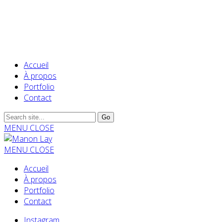
Accueil
À propos
Portfolio
Contact
MENU
CLOSE
MENU
CLOSE
Accueil
À propos
Portfolio
Contact
Instagram