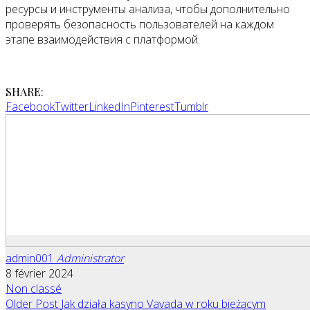
ресурсы и инструменты анализа, чтобы дополнительно
проверять безопасность пользователей на каждом
этапе взаимодействия с платформой.
SHARE:
Facebook
Twitter
LinkedIn
Pinterest
Tumblr
admin001
Administrator
8 février 2024
Non classé
Older Post
Jak działa kasyno Vavada w roku bieżącym