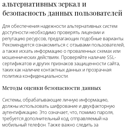
альтернативных зеркал и
безопасность данных пользователей
Для обеспечения надежности альтернативных систем
доступности необходимо проверять лицензии и
репутацию ресурсов, предлагающих подобные варианты.
Рекомендуется ознакомиться с отзывами пользователей,
а также искать информацию о проваленных схемах или
мошеннических действиях. Проверяйте наличие SSL-
сертификатов и других признаков защищенности сайта,
таких как наличие контактных данных и прозрачная
политика конфиденциальности.
Методы оценки безопасности данных
Системы, обрабатывающие личную информацию,
должны использовать шифрование и двухфакторную
аутентификацию. Это означает, что, помимо пароля,
требуется дополнительный код, отправляемый на
мобильный телефон. Также важно следить за