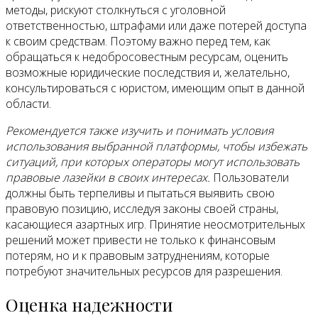
методы, рискуют столкнуться с уголовной
ответственностью, штрафами или даже потерей доступа
к своим средствам. Поэтому важно перед тем, как
обращаться к недобросовестным ресурсам, оценить
возможные юридические последствия и, желательно,
консультироваться с юристом, имеющим опыт в данной
области.
Рекомендуется также изучить и понимать условия
использования выбранной платформы, чтобы избежать
ситуаций, при которых операторы могут использовать
правовые лазейки в своих интересах.
Пользователи
должны быть терпеливы и пытаться выявить свою
правовую позицию, исследуя законы своей страны,
касающиеся азартных игр. Принятие неосмотрительных
решений может привести не только к финансовым
потерям, но и к правовым затруднениям, которые
потребуют значительных ресурсов для разрешения.
Оценка надежности