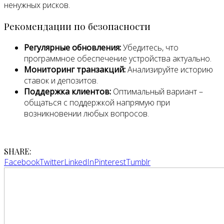
ненужных рисков.
Рекомендации по безопасности
Регулярные обновления:
Убедитесь, что
программное обеспечение устройства актуально.
Мониторинг транзакций:
Анализируйте историю
ставок и депозитов.
Поддержка клиентов:
Оптимальный вариант –
общаться с поддержкой напрямую при
возникновении любых вопросов.
SHARE:
Facebook
Twitter
LinkedIn
Pinterest
Tumblr