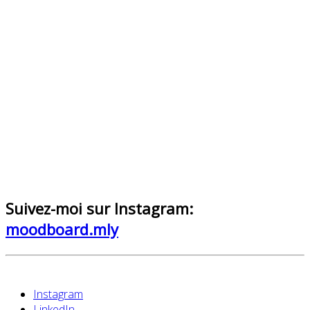
Suivez-moi sur Instagram:
moodboard.mly
Instagram
LinkedIn