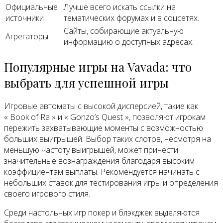
Официальные
Лучше всего искать ссылки на
источники
тематических форумах и в соцсетях.
Сайты, собирающие актуальную
Агрегаторы
информацию о доступных адресах.
Популярные игры на Vavada: что
выбрать для успешной игры
Игровые автоматы с высокой дисперсией, такие как
« Book of Ra » и « Gonzo’s Quest », позволяют игрокам
пережить захватывающие моменты с возможностью
больших выигрышей. Выбор таких слотов, несмотря на
меньшую частоту выигрышей, может принести
значительные вознаграждения благодаря высоким
коэффициентам выплаты. Рекомендуется начинать с
небольших ставок для тестирования игры и определения
своего игрового стиля.
Среди настольных игр покер и блэкджек выделяются