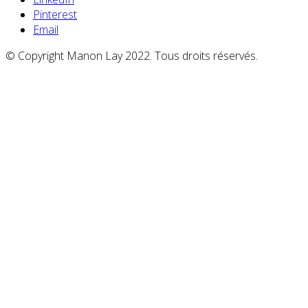
Pinterest
Email
© Copyright Manon Lay 2022. Tous droits réservés.