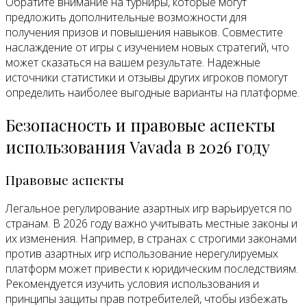
Обратите внимание на турниры, которые могут
предложить дополнительные возможности для
получения призов и повышения навыков. Совместите
наслаждение от игры с изучением новых стратегий, что
может сказаться на вашем результате. Надежные
источники статистики и отзывы других игроков помогут
определить наиболее выгодные варианты на платформе.
Безопасность и правовые аспекты
использования Vavada в 2026 году
Правовые аспекты
Легальное регулирование азартных игр варьируется по
странам. В 2026 году важно учитывать местные законы и
их изменения. Например, в странах с строгими законами
против азартных игр использование нерегулируемых
платформ может привести к юридическим последствиям.
Рекомендуется изучить условия использования и
принципы защиты прав потребителей, чтобы избежать