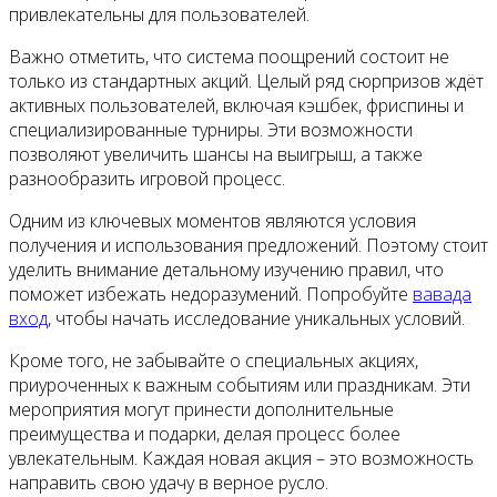
привлекательны для пользователей.
Важно отметить, что система поощрений состоит не
только из стандартных акций. Целый ряд сюрпризов ждёт
активных пользователей, включая кэшбек, фриспины и
специализированные турниры. Эти возможности
позволяют увеличить шансы на выигрыш, а также
разнообразить игровой процесс.
Одним из ключевых моментов являются условия
получения и использования предложений. Поэтому стоит
уделить внимание детальному изучению правил, что
поможет избежать недоразумений. Попробуйте
вавада
вход
, чтобы начать исследование уникальных условий.
Кроме того, не забывайте о специальных акциях,
приуроченных к важным событиям или праздникам. Эти
мероприятия могут принести дополнительные
преимущества и подарки, делая процесс более
увлекательным. Каждая новая акция – это возможность
направить свою удачу в верное русло.