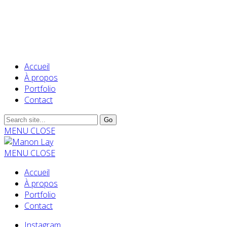
Accueil
À propos
Portfolio
Contact
MENU
CLOSE
MENU
CLOSE
Accueil
À propos
Portfolio
Contact
Instagram