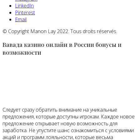
LinkedIn
Pinterest
Email
© Copyright Manon Lay 2022. Tous droits réservés.
Вавада казино онлайн в России бонусы и
возможности
Следует сразу обратить внимание на уникальные
предложения, которые доступны игрокам. Каждое новое
предложение открывает новую возможность для
заработка. Не упустите шанс ознакомиться с условиями
акций и программ лояльности, которые весьма