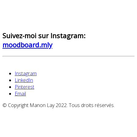
Suivez-moi sur Instagram:
moodboard.mly
Instagram
LinkedIn
Pinterest
Email
© Copyright Manon Lay 2022. Tous droits réservés.