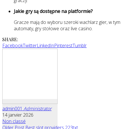
graczy.
Jakie gry są dostępne na platformie?
Gracze mają do wyboru szeroki wachlarz gier, w tym
automaty, gry stołowe oraz live casino.
SHARE:
Facebook
Twitter
LinkedIn
Pinterest
Tumblr
admin001
Administrator
14 janvier 2026
Non classé
Older Post
Best slot providers 223txt