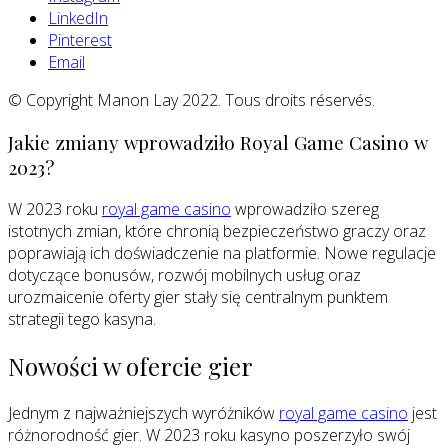
LinkedIn
Pinterest
Email
© Copyright Manon Lay 2022. Tous droits réservés.
Jakie zmiany wprowadziło Royal Game Casino w
2023?
W 2023 roku
royal game casino
wprowadziło szereg
istotnych zmian, które chronią bezpieczeństwo graczy oraz
poprawiają ich doświadczenie na platformie. Nowe regulacje
dotyczące bonusów, rozwój mobilnych usług oraz
urozmaicenie oferty gier stały się centralnym punktem
strategii tego kasyna.
Nowości w ofercie gier
Jednym z najważniejszych wyróżników
royal game casino
jest
różnorodność gier. W 2023 roku kasyno poszerzyło swój