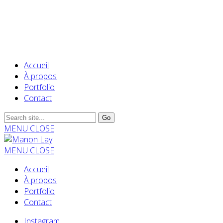
Accueil
À propos
Portfolio
Contact
MENU
CLOSE
MENU
CLOSE
Accueil
À propos
Portfolio
Contact
Instagram