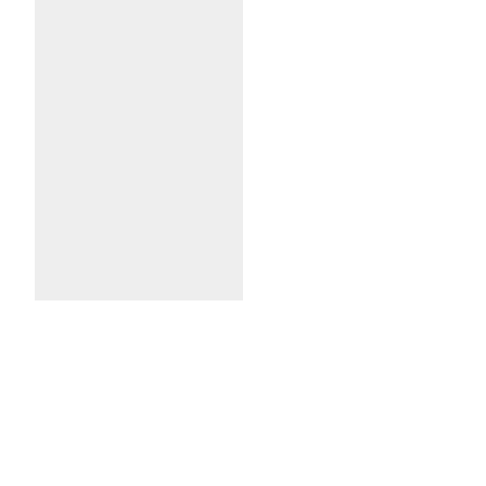
Suivez-moi sur Instagram:
moodboard.m