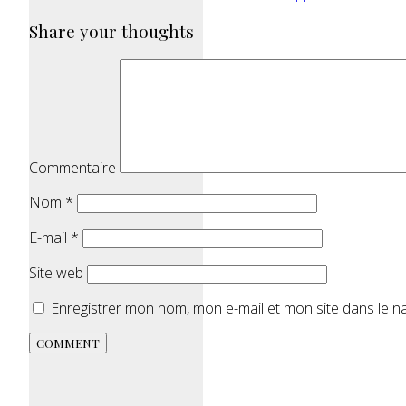
Share your thoughts
Commentaire
Nom
*
E-mail
*
Site web
Enregistrer mon nom, mon e-mail et mon site dans le 