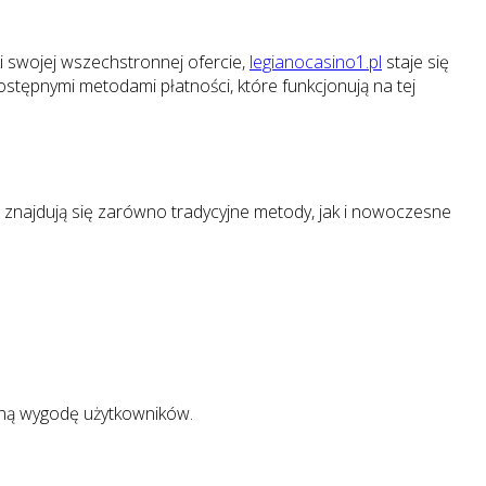
 swojej wszechstronnej ofercie,
legianocasino1.pl
staje się
ostępnymi metodami płatności, które funkcjonują na tej
 znajdują się zarówno tradycyjne metody, jak i nowoczesne
ólną wygodę użytkowników.