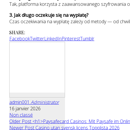
Tak, platforma korzysta z zaawansowanego szyfrowania ora
3. Jak długo oczekuje się na wypłatę?
Czas oczekiwania na wypłatę zależy od metody — od chwilo
SHARE:
Facebook
Twitter
LinkedIn
Pinterest
Tumblr
admin001
Administrator
16 janvier 2026
Non classé
Older Post
<h1>Paysafecard Casinos: Mit Paysafe im Onli
Newer Post
Casino utan svensk licens Topplista 2026