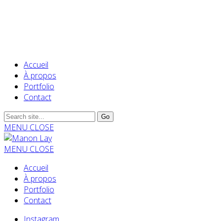
Accueil
À propos
Portfolio
Contact
MENU
CLOSE
MENU
CLOSE
Accueil
À propos
Portfolio
Contact
Instagram