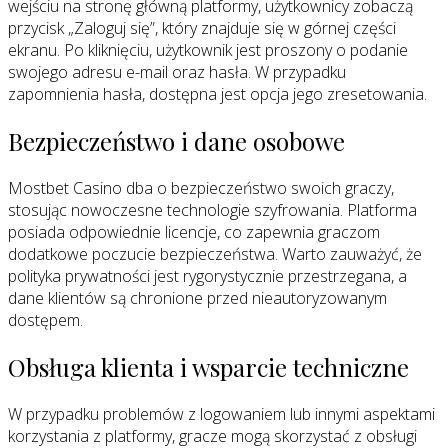
wejściu na stronę główną platformy, użytkownicy zobaczą
przycisk „Zaloguj się”, który znajduje się w górnej części
ekranu. Po kliknięciu, użytkownik jest proszony o podanie
swojego adresu e-mail oraz hasła. W przypadku
zapomnienia hasła, dostępna jest opcja jego zresetowania.
Bezpieczeństwo i dane osobowe
Mostbet Casino dba o bezpieczeństwo swoich graczy,
stosując nowoczesne technologie szyfrowania. Platforma
posiada odpowiednie licencje, co zapewnia graczom
dodatkowe poczucie bezpieczeństwa. Warto zauważyć, że
polityka prywatności jest rygorystycznie przestrzegana, a
dane klientów są chronione przed nieautoryzowanym
dostępem.
Obsługa klienta i wsparcie techniczne
W przypadku problemów z logowaniem lub innymi aspektami
korzystania z platformy, gracze mogą skorzystać z obsługi