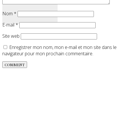
Nom
*
E-mail
*
Site web
Enregistrer mon nom, mon e-mail et mon site dans le
navigateur pour mon prochain commentaire.