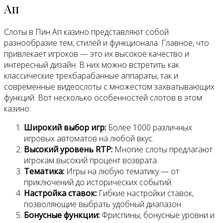
Ап
Слоты в Пин Ап казино представляют собой
разнообразие тем, стилей и функционала. Главное, что
привлекает игроков — это их высокое качество и
интересный дизайн. В них можно встретить как
классические трехбарабанные аппараты, так и
современные видеослоты с множестом захватывающих
функций. Вот несколько особенностей слотов в этом
казино:
Широкий выбор игр:
Более 1000 различных
игровых автоматов на любой вкус.
Высокий уровень RTP:
Многие слоты предлагают
игрокам высокий процент возврата.
Тематика:
Игры на любую тематику — от
приключений до исторических событий.
Настройка ставок:
Гибкие настройки ставок,
позволяющие выбрать удобный диапазон.
Бонусные функции:
Фриспины, бонусные уровни и