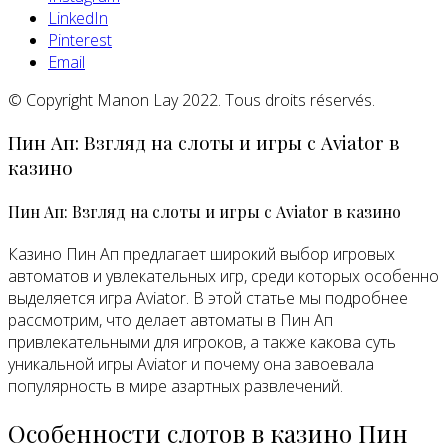
LinkedIn
Pinterest
Email
© Copyright Manon Lay 2022. Tous droits réservés.
Пин Ап: Взгляд на слоты и игры с Aviator в
казино
Пин Ап: Взгляд на слоты и игры с Aviator в казино
Казино Пин Ап предлагает широкий выбор игровых
автоматов и увлекательных игр, среди которых особенно
выделяется игра Aviator. В этой статье мы подробнее
рассмотрим, что делает автоматы в Пин Ап
привлекательными для игроков, а также какова суть
уникальной игры Aviator и почему она завоевала
популярность в мире азартных развлечений.
Особенности слотов в казино Пин