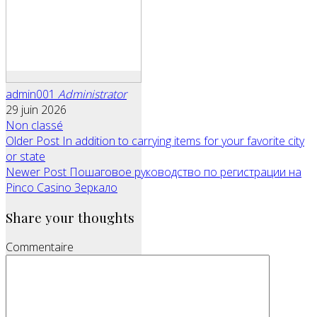
admin001
Administrator
29 juin 2026
Non classé
Older Post
In addition to carrying items for your favorite city
or state
Newer Post
Пошаговое руководство по регистрации на
Pinco Casino Зеркало
Share your thoughts
Commentaire