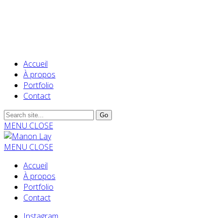
Accueil
À propos
Portfolio
Contact
MENU
CLOSE
MENU
CLOSE
Accueil
À propos
Portfolio
Contact
Instagram