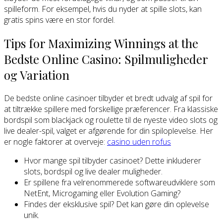
spilleform. For eksempel, hvis du nyder at spille slots, kan
gratis spins være en stor fordel.
Tips for Maximizing Winnings at the
Bedste Online Casino: Spilmuligheder
og Variation
De bedste online casinoer tilbyder et bredt udvalg af spil for
at tiltrække spillere med forskellige præferencer. Fra klassiske
bordspil som blackjack og roulette til de nyeste video slots og
live dealer-spil, valget er afgørende for din spiloplevelse. Her
er nogle faktorer at overveje:
casino uden rofus
Hvor mange spil tilbyder casinoet? Dette inkluderer
slots, bordspil og live dealer muligheder.
Er spillene fra velrenommerede softwareudviklere som
NetEnt, Microgaming eller Evolution Gaming?
Findes der eksklusive spil? Det kan gøre din oplevelse
unik.