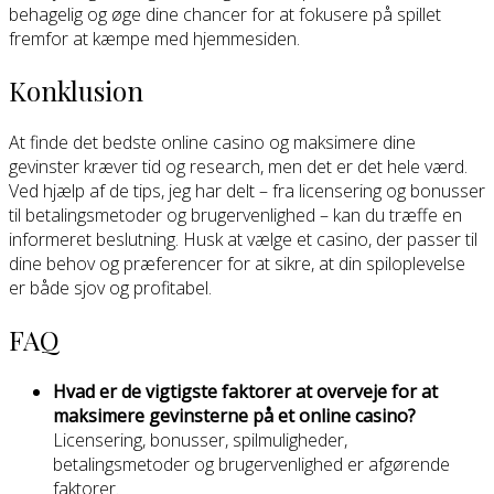
behagelig og øge dine chancer for at fokusere på spillet
fremfor at kæmpe med hjemmesiden.
Konklusion
At finde det bedste online casino og maksimere dine
gevinster kræver tid og research, men det er det hele værd.
Ved hjælp af de tips, jeg har delt – fra licensering og bonusser
til betalingsmetoder og brugervenlighed – kan du træffe en
informeret beslutning. Husk at vælge et casino, der passer til
dine behov og præferencer for at sikre, at din spiloplevelse
er både sjov og profitabel.
FAQ
Hvad er de vigtigste faktorer at overveje for at
maksimere gevinsterne på et online casino?
Licensering, bonusser, spilmuligheder,
betalingsmetoder og brugervenlighed er afgørende
faktorer.