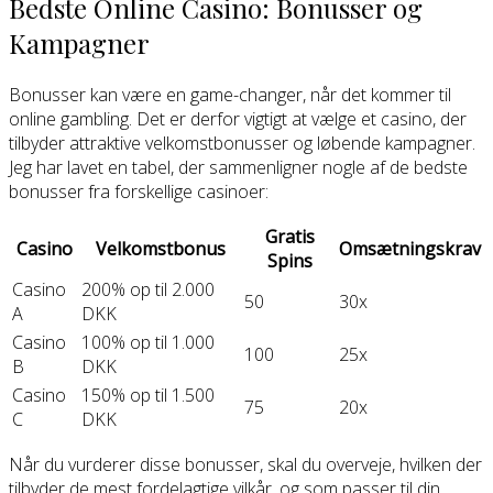
Bedste Online Casino: Bonusser og
Kampagner
Bonusser kan være en game-changer, når det kommer til
online gambling. Det er derfor vigtigt at vælge et casino, der
tilbyder attraktive velkomstbonusser og løbende kampagner.
Jeg har lavet en tabel, der sammenligner nogle af de bedste
bonusser fra forskellige casinoer:
Gratis
Casino
Velkomstbonus
Omsætningskrav
Spins
Casino
200% op til 2.000
50
30x
A
DKK
Casino
100% op til 1.000
100
25x
B
DKK
Casino
150% op til 1.500
75
20x
C
DKK
Når du vurderer disse bonusser, skal du overveje, hvilken der
tilbyder de mest fordelagtige vilkår, og som passer til din