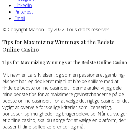
LinkedIn
Pinterest
Email
© Copyright Manon Lay 2022. Tous droits réservés.
Tips for Maximizing Winnings at the Bedste
Online Casino
Tips for Maximizing Winnings at the Bedste Online Casino
Mit navn er Lars Nielsen, og som en passioneret gambling-
ekspert har jeg dedikeret mig til at hjælpe spillere med at
finde de bedste online casinoer. I denne artikel vil jeg dele
mine bedste tips for at maksimere gevinstchancerne på de
bedste online casinoer. For at vælge det rigtige casino, er det
vigtigt at overveje forskellige kriterier som licensering,
bonusser, spilmuligheder og brugeroplevelse. Når du vælger
et online casino, skal du sørge for at vælge en platform, der
passer til dine spillepræferencer og mål.