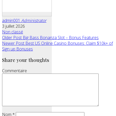
admin001
Administrator
3 juillet 2026
Non classé
Older Post
Big Bass Bonanza Slot – Bonus Features
Newer Post
Best US Online Casino Bonuses: Claim $10k+ of
Sign up Bonuses
Share your thoughts
Commentaire
Nom
*