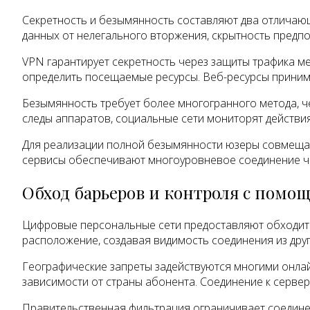
Секретность и безымянность составляют два отличающ
данных от нелегального вторжения, скрытность предпо
VPN гарантирует секретность через защиты трафика м
определить посещаемые ресурсы. Веб-ресурсы принима
Безымянность требует более многогранного метода, ч
следы аппаратов, социальные сети мониторят действия
Для реализации полной безымянности юзеры совмещаю
сервисы обеспечивают многоуровневое соединение чер
Обход барьеров и контроля с помо
Цифровые персональные сети предоставляют обходить
расположение, создавая видимость соединения из друг
Географические запреты задействуются многими онла
зависимости от страны абонента. Соединение к серве
Правительственная фильтрация ограничивает соедине