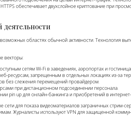
HTTPS обеспечивает двухслойное криптование при просмо
й деятельности
возможных областях обычной активности. Технология выпо
е векторы:
тупным сетям Wi-Fi в заведениях, аэропортах и гостиниц
б-ресурсам, запрещенным в отдельных локациях из-за те
тов без слежения перемещений провайдером.
урсами при дистанционном подсоединении персонала.
и pin up для онлайн-банкинга и приобретений в интернет-
 сети для показа видеоматериалов заграничных стрим-сер
тримам. Журналисты используют VPN для защищенной коммун