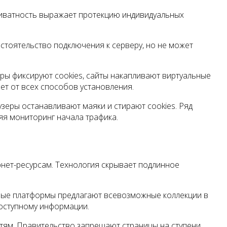
риватность выражает протекцию индивидуальных
стоятельство подключения к серверу, но не может
ры фиксируют cookies, сайты накапливают виртуальные
ет от всех способов установления.
еры останавливают маяки и стирают cookies. Ряд
яя мониторинг начала трафика.
нет-ресурсам. Технология скрывает подлинное
вые платформы предлагают всевозможные коллекции в
доступному информации.
тям. Правительство запрещают страницы на ступени