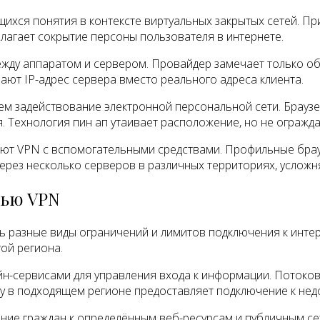
ихся понятия в контексте виртуальных закрытых сетей. П
лагает сокрытие персоны пользователя в интернете.
ежду аппаратом и сервером. Провайдер замечает только об
ют IP-адрес сервера вместо реального адреса клиента.
ем задействование электронной персональной сети. Браузе
. Технология пин ап утаивает расположение, но не огражда
т VPN с вспомогательными средствами. Профильные брауз
ез несколько серверов в различных территориях, усложн
щью VPN
 разные виды ограничений и лимитов подключения к интер
ой региона.
йн-сервисами для управления входа к информации. Потоко
ру в подходящем регионе предоставляет подключение к не
ние граждан к определённым веб-ресурсам и публичным се