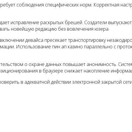
требует соблюдения специфических норм. Корректная наст
ает исправление раскрытых брешей. Создатели выпускают
вать новейшую редакцию без вовлечения юзера.
включении девайса пресекает транспортировку незакодиро
ации. Использование пин ап казино параллельно с прото
тельством о охране данных повышает анонимность. Систе
зиционирования в браузере снижает накопление информац
оверить в адекватной действии электронной закрытой сети