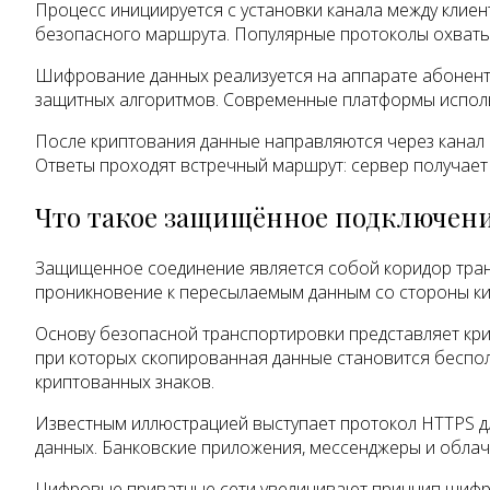
Процесс инициируется с установки канала между кли
безопасного маршрута. Популярные протоколы охватыв
Шифрование данных реализуется на аппарате абонент
защитных алгоритмов. Современные платформы исполь
После криптования данные направляются через канал 
Ответы проходят встречный маршрут: сервер получает д
Что такое защищённое подключен
Защищенное соединение является собой коридор тран
проникновение к пересылаемым данным со стороны ки
Основу безопасной транспортировки представляет кри
при которых скопированная данные становится беспол
криптованных знаков.
Известным иллюстрацией выступает протокол HTTPS дл
данных. Банковские приложения, мессенджеры и облач
Цифровые приватные сети увеличивают принцип шифро