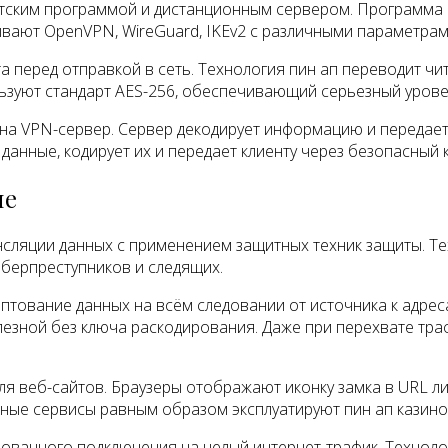
ентским программой и дистанционным сервером. Программа
ают OpenVPN, WireGuard, IKEv2 с различными параметрам
а перед отправкой в сеть. Технология пин ап переводит 
зуют стандарт AES-256, обеспечивающий серьезный урове
на VPN-сервер. Сервер декодирует информацию и передает
анные, кодирует их и передает клиенту через безопасный к
ие
сляции данных с применением защитных техник защиты. Т
берпреступников и следящих.
птование данных на всём следовании от источника к адре
езной без ключа раскодирования. Даже при перехвате тра
я веб-сайтов. Браузеры отображают иконку замка в URL ли
ные сервисы равным образом эксплуатируют пин ап казино
ванного подключения на целый интернет-трафик. Техноло