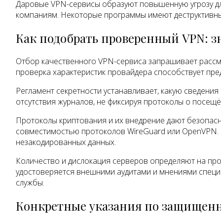
Даровые VPN-сервисы образуют повышенную угрозу дл
компаниям. Некоторые программы имеют деструктивны
Как подобрать проверенный VPN: з
Отбор качественного VPN-сервиса запрашивает рассмо
проверка характеристик провайдера способствует пре
Регламент секретности устанавливает, какую сведения
отсутствия журналов, не фиксируя протоколы о посещ
Протоколы криптования и их внедрение дают безопасн
совместимостью протоколов WireGuard или OpenVPN. 
незакодированных данных.
Количество и дислокация серверов определяют на пр
удостоверяется внешними аудитами и мнениями специ
службы.
Конкретные указания по защищенн