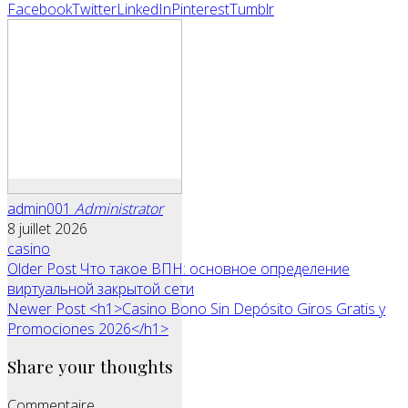
Facebook
Twitter
LinkedIn
Pinterest
Tumblr
admin001
Administrator
8 juillet 2026
casino
Older Post
Что такое ВПН: основное определение
виртуальной закрытой сети
Newer Post
<h1>Casino Bono Sin Depósito Giros Gratis y
Promociones 2026</h1>
Share your thoughts
Commentaire