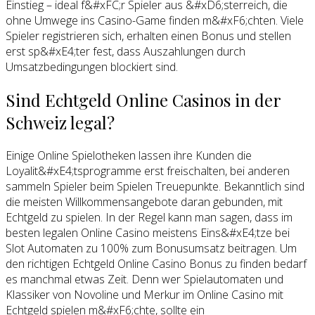
Einstieg – ideal f&#xFC;r Spieler aus &#xD6;sterreich, die
ohne Umwege ins Casino-Game finden m&#xF6;chten. Viele
Spieler registrieren sich, erhalten einen Bonus und stellen
erst sp&#xE4;ter fest, dass Auszahlungen durch
Umsatzbedingungen blockiert sind.
Sind Echtgeld Online Casinos in der
Schweiz legal?
Einige Online Spielotheken lassen ihre Kunden die
Loyalit&#xE4;tsprogramme erst freischalten, bei anderen
sammeln Spieler beim Spielen Treuepunkte. Bekanntlich sind
die meisten Willkommensangebote daran gebunden, mit
Echtgeld zu spielen. In der Regel kann man sagen, dass im
besten legalen Online Casino meistens Eins&#xE4;tze bei
Slot Automaten zu 100% zum Bonusumsatz beitragen. Um
den richtigen Echtgeld Online Casino Bonus zu finden bedarf
es manchmal etwas Zeit. Denn wer Spielautomaten und
Klassiker von Novoline und Merkur im Online Casino mit
Echtgeld spielen m&#xF6;chte, sollte ein