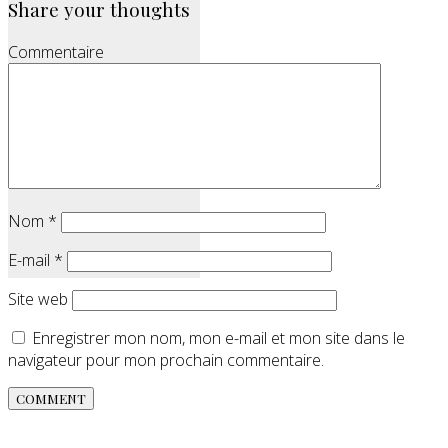
Share your thoughts
Commentaire
Nom
*
E-mail
*
Site web
Enregistrer mon nom, mon e-mail et mon site dans le
navigateur pour mon prochain commentaire.