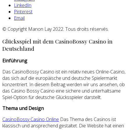
LinkedIn
Pinterest
Email
© Copyright Manon Lay 2022. Tous droits réservés.
Glücksspiel mit dem CasinoBossy Casino in
Deutschland
Einführung
Das CasinoBossy Casino ist ein relativ neues Online-Casino,
das sich auf die europäische und deutsche Spielermarkt
konzentriert. In diesem Beitrag werden wir uns ansehen, ob
das Casino Bossy Casino eine sichere und unterhaltsame
Spiel-Option für deutsche Glücksspieler darstellt.
Thema und Design
CasinoBossy Casino Online
Das Thema des Casinos ist
klassisch und ansprechend gestaltet. Die Website hat einen