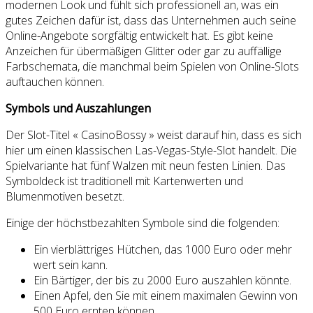
modernen Look und fühlt sich professionell an, was ein
gutes Zeichen dafür ist, dass das Unternehmen auch seine
Online-Angebote sorgfältig entwickelt hat. Es gibt keine
Anzeichen für übermäßigen Glitter oder gar zu auffällige
Farbschemata, die manchmal beim Spielen von Online-Slots
auftauchen können.
Symbols und Auszahlungen
Der Slot-Titel « CasinoBossy » weist darauf hin, dass es sich
hier um einen klassischen Las-Vegas-Style-Slot handelt. Die
Spielvariante hat fünf Walzen mit neun festen Linien. Das
Symboldeck ist traditionell mit Kartenwerten und
Blumenmotiven besetzt.
Einige der höchstbezahlten Symbole sind die folgenden:
Ein vierblättriges Hütchen, das 1000 Euro oder mehr
wert sein kann.
Ein Bärtiger, der bis zu 2000 Euro auszahlen könnte.
Einen Apfel, den Sie mit einem maximalen Gewinn von
500 Euro ernten können.