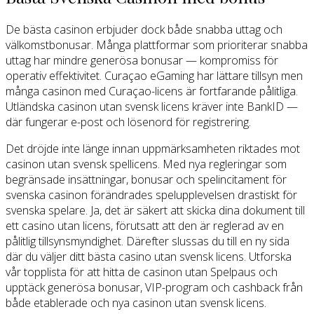
De bästa casinon erbjuder dock både snabba uttag och
välkomstbonusar. Många plattformar som prioriterar snabba
uttag har mindre generösa bonusar — kompromiss för
operativ effektivitet. Curaçao eGaming har lättare tillsyn men
många casinon med Curaçao-licens är fortfarande pålitliga.
Utländska casinon utan svensk licens kräver inte BankID —
där fungerar e-post och lösenord för registrering.
Det dröjde inte länge innan uppmärksamheten riktades mot
casinon utan svensk spellicens. Med nya regleringar som
begränsade insättningar, bonusar och spelincitament för
svenska casinon förändrades spelupplevelsen drastiskt för
svenska spelare. Ja, det är säkert att skicka dina dokument till
ett casino utan licens, förutsatt att den är reglerad av en
pålitlig tillsynsmyndighet. Därefter slussas du till en ny sida
där du väljer ditt bästa casino utan svensk licens. Utforska
vår topplista för att hitta de casinon utan Spelpaus och
upptäck generösa bonusar, VIP-program och cashback från
både etablerade och nya casinon utan svensk licens.