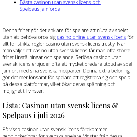
Bästa casinon utan svensk licens och
Spelpaus jämförda
Denna frihet gör det enklare för spelare att njuta av spelet
utan att behöva oroa sig
casino online utan svensk licens
för
allt för strikta regler casino utan svensk licens trustly. När
man väljer ett casino utan svensk licens får man ofta större
frihet i inställningar och spelande. Seriösa casinon utan
svensk licens erbjuder ofta ett mycket bredare utbud av spel
jämfört med sina svenska motparter. Denna extra belöning
gör det mer lönsamt för spelare att registrera sig och spela
på dessa plattformar, vilket ökar deras spänning och
möjlighet till vinster.
Lista: Casinon utan svensk licens &
Spelpaus i juli 2026
På vissa casinon utan svensk licens förekommer
geoblockeringar för svenska spelare. Vinster från dessa