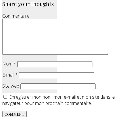
Share your thoughts
Commentaire
Nom
*
E-mail
*
Site web
Enregistrer mon nom, mon e-mail et mon site dans le
navigateur pour mon prochain commentaire.